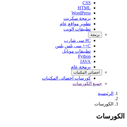
CSS
HTML
WordPress
برمجة سكربت
تطوير مواقع عام
تطبيقات الويب
برمجة
C# سى شارب
C++ سى بلس بلس
تطبيقات موبايل
Python
JAVA
برمجة عام
اخصائى المكتبات
كورسات اخصائى المكتبات
جميع الكورسات
الرئيسية
الكورسات
الكورسات