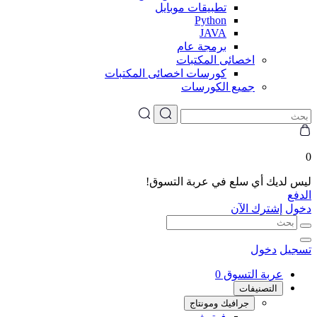
تطبيقات موبايل
Python
JAVA
برمجة عام
اخصائى المكتبات
كورسات اخصائى المكتبات
جميع الكورسات
0
ليس لديك أي سلع في عربة التسوق!
الدفع
دخول
إشترك الآن
تسجيل
دخول
عربة التسوق
0
التصنيفات
جرافيك ومونتاج