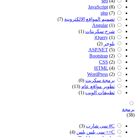
seo
(4)
JavaScript
(8)
php
(7)
تصميم المواقع الالكترونية
(7)
Angular
(1)
شرح سكربتات
(1)
jQuery
(1)
بلوجر
(2)
ASP.NET
(5)
Bootstrap
(2)
CSS
(2)
HTML
(4)
WordPress
(2)
برمجة سكربت
(0)
تطوير مواقع عام
(13)
تطبيقات الويب
(1)
برمجة
(38)
C# سى شارب
(3)
C++ سى بلس بلس
(4)