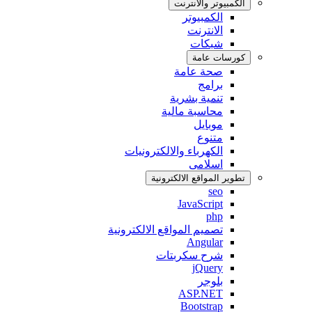
الكمبيوتر واﻻنترنت
الكمبيوتر
اﻻنترنت
شبكات
كورسات عامة
صحة عامة
برامج
تنمية بشرية
محاسبة مالية
موبايل
متنوع
الكهرباء والالكترونيات
اسلامى
تطوير المواقع اﻻلكترونية
seo
JavaScript
php
تصميم المواقع الالكترونية
Angular
شرح سكربتات
jQuery
بلوجر
ASP.NET
Bootstrap