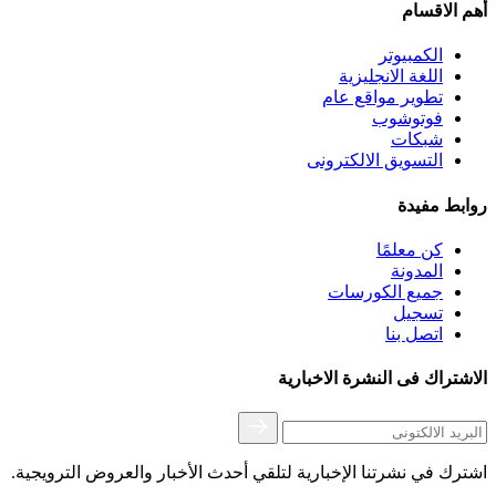
أهم اﻻقسام
الكمبيوتر
اللغة اﻻنجليزية
تطوير مواقع عام
فوتوشوب
شبكات
التسويق اﻻلكترونى
روابط مفيدة
كن معلمًا
المدونة
جميع الكورسات
تسجيل
اتصل بنا
اﻻشتراك فى النشرة اﻻخبارية
اشترك في نشرتنا الإخبارية لتلقي أحدث الأخبار والعروض الترويجية.