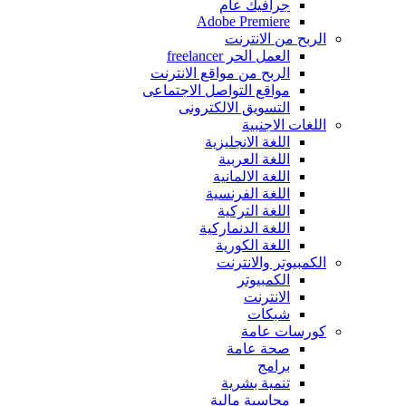
جرافيك عام
Adobe Premiere
الربح من اﻻنترنت
العمل الحر freelancer
الربح من مواقع الانترنت
مواقع التواصل اﻻجتماعى
التسويق اﻻلكترونى
اللغات اﻻجنبية
اللغة اﻻنجليزية
اللغة العربية
اللغة اﻻلمانية
اللغة الفرنسية
اللغة التركية
اللغة الدنماركية
اللغة الكورية
الكمبيوتر واﻻنترنت
الكمبيوتر
اﻻنترنت
شبكات
كورسات عامة
صحة عامة
برامج
تنمية بشرية
محاسبة مالية