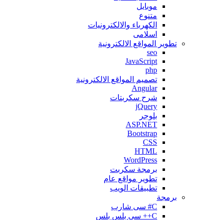
موبايل
متنوع
الكهرباء والالكترونيات
اسلامى
تطوير المواقع اﻻلكترونية
seo
JavaScript
php
تصميم المواقع الالكترونية
Angular
شرح سكربتات
jQuery
بلوجر
ASP.NET
Bootstrap
CSS
HTML
WordPress
برمجة سكربت
تطوير مواقع عام
تطبيقات الويب
برمجة
C# سى شارب
C++ سى بلس بلس