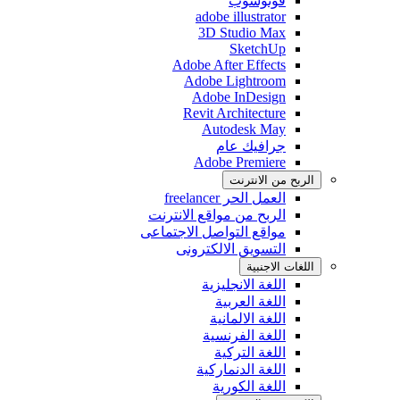
فوتوشوب
adobe illustrator
3D Studio Max
SketchUp
Adobe After Effects
Adobe Lightroom
Adobe InDesign
Revit Architecture
Autodesk May
جرافيك عام
Adobe Premiere
الربح من اﻻنترنت
العمل الحر freelancer
الربح من مواقع الانترنت
مواقع التواصل اﻻجتماعى
التسويق اﻻلكترونى
اللغات اﻻجنبية
اللغة اﻻنجليزية
اللغة العربية
اللغة اﻻلمانية
اللغة الفرنسية
اللغة التركية
اللغة الدنماركية
اللغة الكورية