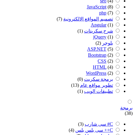
seo
(4)
JavaScript
(8)
php
(7)
تصميم المواقع الالكترونية
(7)
Angular
(1)
شرح سكربتات
(1)
jQuery
(1)
بلوجر
(2)
ASP.NET
(5)
Bootstrap
(2)
CSS
(2)
HTML
(4)
WordPress
(2)
برمجة سكربت
(0)
تطوير مواقع عام
(13)
تطبيقات الويب
(1)
برمجة
(38)
C# سى شارب
(3)
C++ سى بلس بلس
(4)