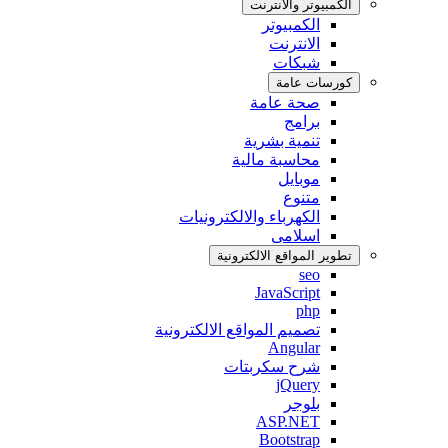
الكمبيوتر واﻻنترنت
الكمبيوتر
اﻻنترنت
شبكات
كورسات عامة
صحة عامة
برامج
تنمية بشرية
محاسبة مالية
موبايل
متنوع
الكهرباء والالكترونيات
اسلامى
تطوير المواقع اﻻلكترونية
seo
JavaScript
php
تصميم المواقع الالكترونية
Angular
شرح سكربتات
jQuery
بلوجر
ASP.NET
Bootstrap