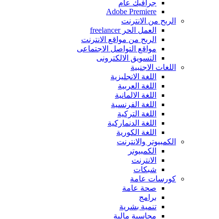
جرافيك عام
Adobe Premiere
الربح من اﻻنترنت
العمل الحر freelancer
الربح من مواقع الانترنت
مواقع التواصل اﻻجتماعى
التسويق اﻻلكترونى
اللغات اﻻجنبية
اللغة اﻻنجليزية
اللغة العربية
اللغة اﻻلمانية
اللغة الفرنسية
اللغة التركية
اللغة الدنماركية
اللغة الكورية
الكمبيوتر واﻻنترنت
الكمبيوتر
اﻻنترنت
شبكات
كورسات عامة
صحة عامة
برامج
تنمية بشرية
محاسبة مالية