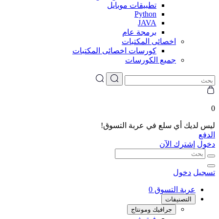
تطبيقات موبايل
Python
JAVA
برمجة عام
اخصائى المكتبات
كورسات اخصائى المكتبات
جميع الكورسات
0
ليس لديك أي سلع في عربة التسوق!
الدفع
دخول
إشترك الآن
تسجيل
دخول
عربة التسوق
0
التصنيفات
جرافيك ومونتاج