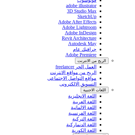
فوتوشوب
adobe illustrator
3D Studio Max
SketchUp
Adobe After Effects
Adobe Lightroom
Adobe InDesign
Revit Architecture
Autodesk May
جرافيك عام
Adobe Premiere
الربح من اﻻنترنت
العمل الحر freelancer
الربح من مواقع الانترنت
مواقع التواصل اﻻجتماعى
التسويق اﻻلكترونى
اللغات اﻻجنبية
اللغة اﻻنجليزية
اللغة العربية
اللغة اﻻلمانية
اللغة الفرنسية
اللغة التركية
اللغة الدنماركية
اللغة الكورية