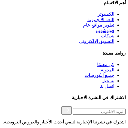
أهم اﻻقسام
الكمبيوتر
اللغة اﻻنجليزية
تطوير مواقع عام
فوتوشوب
شبكات
التسويق اﻻلكترونى
روابط مفيدة
كن معلمًا
المدونة
جميع الكورسات
تسجيل
اتصل بنا
اﻻشتراك فى النشرة اﻻخبارية
اشترك في نشرتنا الإخبارية لتلقي أحدث الأخبار والعروض الترويجية.