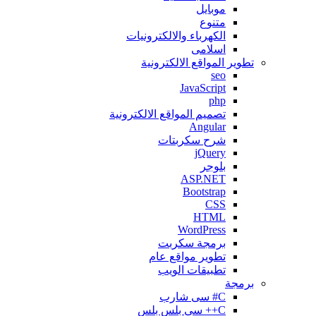
موبايل
متنوع
الكهرباء والالكترونيات
اسلامى
تطوير المواقع اﻻلكترونية
seo
JavaScript
php
تصميم المواقع الالكترونية
Angular
شرح سكربتات
jQuery
بلوجر
ASP.NET
Bootstrap
CSS
HTML
WordPress
برمجة سكربت
تطوير مواقع عام
تطبيقات الويب
برمجة
C# سى شارب
C++ سى بلس بلس