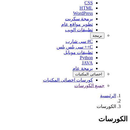
CSS
HTML
WordPress
برمجة سكربت
تطوير مواقع عام
تطبيقات الويب
برمجة
C# سى شارب
C++ سى بلس بلس
تطبيقات موبايل
Python
JAVA
برمجة عام
اخصائى المكتبات
كورسات اخصائى المكتبات
جميع الكورسات
الرئيسية
الكورسات
الكورسات