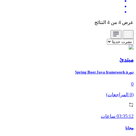
عرض 4 من 4 النتائج
مبتدئ
دورة Spring Boot Java framework
0
(0 المراجعات)
03:35:12 ساعات
مجانا