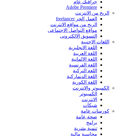
جرافيك عام
Adobe Premiere
الربح من اﻻنترنت
العمل الحر freelancer
الربح من مواقع الانترنت
مواقع التواصل اﻻجتماعى
التسويق اﻻلكترونى
اللغات اﻻجنبية
اللغة اﻻنجليزية
اللغة العربية
اللغة اﻻلمانية
اللغة الفرنسية
اللغة التركية
اللغة الدنماركية
اللغة الكورية
الكمبيوتر واﻻنترنت
الكمبيوتر
اﻻنترنت
شبكات
كورسات عامة
صحة عامة
برامج
تنمية بشرية
محاسبة مالية