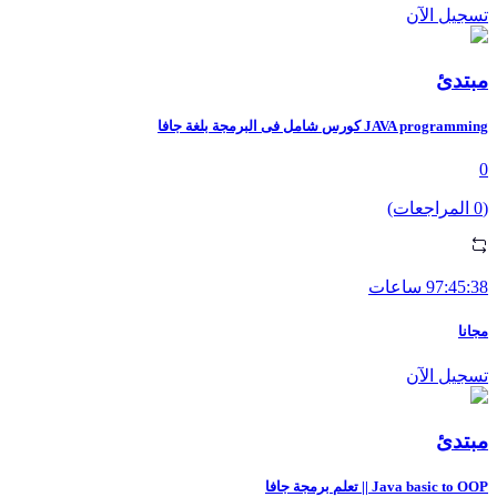
تسجيل الآن
مبتدئ
JAVA programming كورس شامل فى البرمجة بلغة جافا
0
(0 المراجعات)
97:45:38 ساعات
مجانا
تسجيل الآن
مبتدئ
Java basic to OOP || تعلم برمجة جافا