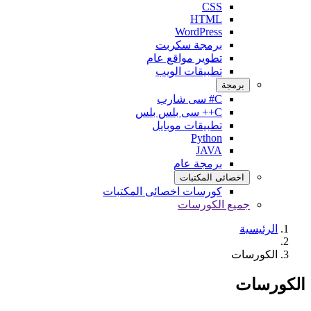
CSS
HTML
WordPress
برمجة سكربت
تطوير مواقع عام
تطبيقات الويب
برمجة
C# سى شارب
C++ سى بلس بلس
تطبيقات موبايل
Python
JAVA
برمجة عام
اخصائى المكتبات
كورسات اخصائى المكتبات
جميع الكورسات
الرئيسية
الكورسات
الكورسات