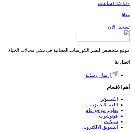
04:50:37 ساعات
مجانا
تسجيل الآن
موقع متخصص لنشر الكورسات المجانية فى شتى مجالات الحياة
اتصل بنا
إرسال رسالة
أهم اﻻقسام
الكمبيوتر
اللغة اﻻنجليزية
تطوير مواقع عام
فوتوشوب
شبكات
التسويق اﻻلكترونى