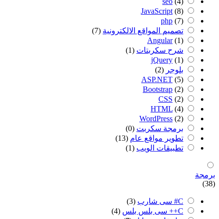
seo
(4)
JavaScript
(8)
php
(7)
تصميم المواقع الالكترونية
(7)
Angular
(1)
شرح سكربتات
(1)
jQuery
(1)
بلوجر
(2)
ASP.NET
(5)
Bootstrap
(2)
CSS
(2)
HTML
(4)
WordPress
(2)
برمجة سكربت
(0)
تطوير مواقع عام
(13)
تطبيقات الويب
(1)
برمجة
(38)
C# سى شارب
(3)
C++ سى بلس بلس
(4)