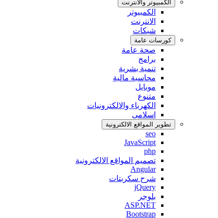
الكمبيوتر واﻻنترنت
الكمبيوتر
اﻻنترنت
شبكات
كورسات عامة
صحة عامة
برامج
تنمية بشرية
محاسبة مالية
موبايل
متنوع
الكهرباء والالكترونيات
اسلامى
تطوير المواقع اﻻلكترونية
seo
JavaScript
php
تصميم المواقع الالكترونية
Angular
شرح سكربتات
jQuery
بلوجر
ASP.NET
Bootstrap