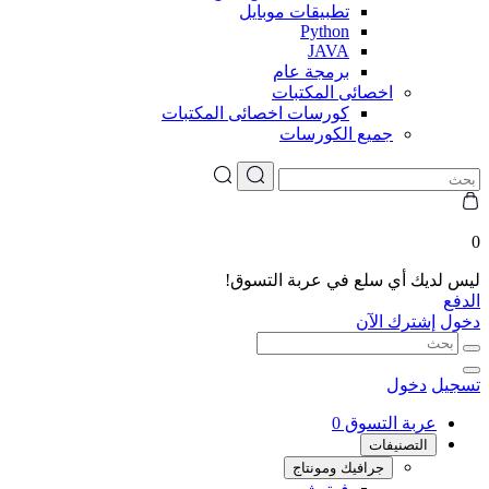
تطبيقات موبايل
Python
JAVA
برمجة عام
اخصائى المكتبات
كورسات اخصائى المكتبات
جميع الكورسات
0
ليس لديك أي سلع في عربة التسوق!
الدفع
دخول
إشترك الآن
تسجيل
دخول
عربة التسوق
0
التصنيفات
جرافيك ومونتاج