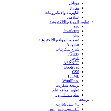
موبايل
متنوع
الكهرباء والالكترونيات
اسلامى
تطوير المواقع اﻻلكترونية
seo
JavaScript
php
تصميم المواقع الالكترونية
Angular
شرح سكربتات
jQuery
بلوجر
ASP.NET
Bootstrap
CSS
HTML
WordPress
برمجة سكربت
تطوير مواقع عام
تطبيقات الويب
برمجة
C# سى شارب
C++ سى بلس بلس