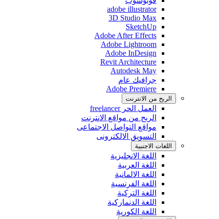
فوتوشوب
adobe illustrator
3D Studio Max
SketchUp
Adobe After Effects
Adobe Lightroom
Adobe InDesign
Revit Architecture
Autodesk May
جرافيك عام
Adobe Premiere
الربح من اﻻنترنت
العمل الحر freelancer
الربح من مواقع الانترنت
مواقع التواصل اﻻجتماعى
التسويق اﻻلكترونى
اللغات اﻻجنبية
اللغة اﻻنجليزية
اللغة العربية
اللغة اﻻلمانية
اللغة الفرنسية
اللغة التركية
اللغة الدنماركية
اللغة الكورية