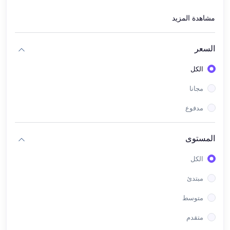
(1)
Revit Architecture
مشاهدة المزيد
(1)
Autodesk May
السعر
(4)
جرافيك عام
(3)
Adobe Premiere
الكل
(32)
مجانا
الربح من اﻻنترنت
مدفوع
(8)
العمل الحر freelancer
(10)
الربح من مواقع الانترنت
المستوى
(1)
مواقع التواصل اﻻجتماعى
الكل
(13)
التسويق اﻻلكترونى
مبتدئ
(28)
اللغات اﻻجنبية
متوسط
(14)
اللغة اﻻنجليزية
متقدم
(8)
اللغة العربية