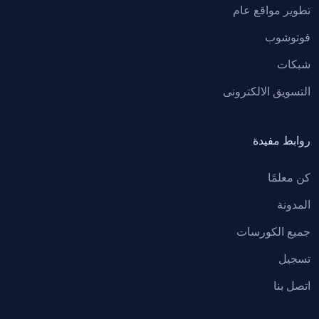
تطوير مواقع عام
(38)
برمجة
فوتوشوب
(3)
C# سى شارب
شبكات
(4)
C++ سى بلس بلس
التسويق اﻻلكترونى
(7)
تطبيقات موبايل
(10)
Python
روابط مفيدة
(4)
JAVA
كن معلمًا
(10)
برمجة عام
المدونة
(4)
اخصائى المكتبات
جميع الكورسات
(4)
كورسات اخصائى المكتبات
تسجيل
اتصل بنا