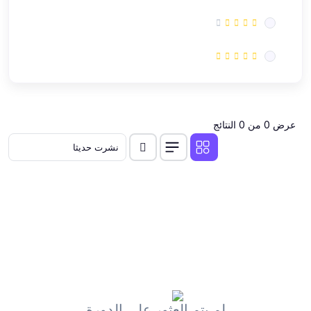
(5)
برامج
(12)
تنمية بشرية
(4)
محاسبة مالية
(2)
موبايل
(6)
متنوع
عرض 0 من 0 النتائج
(5)
الكهرباء والالكترونيات
(1)
اسلامى
(60)
تطوير المواقع اﻻلكترونية
(4)
seo
(8)
JavaScript
(7)
php
(7)
تصميم المواقع الالكترونية
لم يتم العثور على الدورة