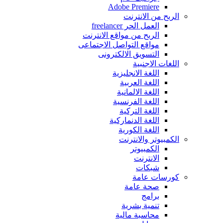
Adobe Premiere
الربح من اﻻنترنت
العمل الحر freelancer
الربح من مواقع الانترنت
مواقع التواصل اﻻجتماعى
التسويق اﻻلكترونى
اللغات اﻻجنبية
اللغة اﻻنجليزية
اللغة العربية
اللغة اﻻلمانية
اللغة الفرنسية
اللغة التركية
اللغة الدنماركية
اللغة الكورية
الكمبيوتر واﻻنترنت
الكمبيوتر
اﻻنترنت
شبكات
كورسات عامة
صحة عامة
برامج
تنمية بشرية
محاسبة مالية