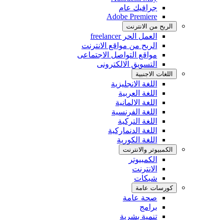
جرافيك عام
Adobe Premiere
الربح من اﻻنترنت
العمل الحر freelancer
الربح من مواقع الانترنت
مواقع التواصل اﻻجتماعى
التسويق اﻻلكترونى
اللغات اﻻجنبية
اللغة اﻻنجليزية
اللغة العربية
اللغة اﻻلمانية
اللغة الفرنسية
اللغة التركية
اللغة الدنماركية
اللغة الكورية
الكمبيوتر واﻻنترنت
الكمبيوتر
اﻻنترنت
شبكات
كورسات عامة
صحة عامة
برامج
تنمية بشرية