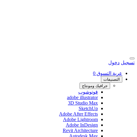
تسجيل
دخول
عربة التسوق
0
التصنيفات
جرافيك ومونتاج
فوتوشوب
adobe illustrator
3D Studio Max
SketchUp
Adobe After Effects
Adobe Lightroom
Adobe InDesign
Revit Architecture
Autodesk May