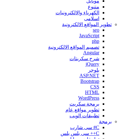
موبايل
متنوع
الكهرباء والالكترونيات
اسلامى
تطوير المواقع اﻻلكترونية
seo
JavaScript
php
تصميم المواقع الالكترونية
Angular
شرح سكربتات
jQuery
بلوجر
ASP.NET
Bootstrap
CSS
HTML
WordPress
برمجة سكربت
تطوير مواقع عام
تطبيقات الويب
برمجة
C# سى شارب
C++ سى بلس بلس