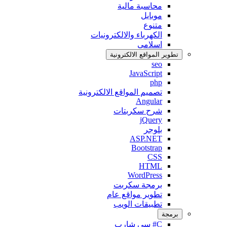
محاسبة مالية
موبايل
متنوع
الكهرباء والالكترونيات
اسلامى
تطوير المواقع اﻻلكترونية
seo
JavaScript
php
تصميم المواقع الالكترونية
Angular
شرح سكربتات
jQuery
بلوجر
ASP.NET
Bootstrap
CSS
HTML
WordPress
برمجة سكربت
تطوير مواقع عام
تطبيقات الويب
برمجة
C# سى شارب