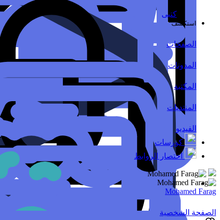
كتبى
استكشف
الصفحات
المدونات
المكتبة
المنتديات
الفيديو
كورسات
اختصار الروابط
Mohamed Farag
الصفحة الشخصية