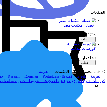
الصفحات
اخصائى مكتبات مصر
1753 إعجابات
إعجاب
كورسات مجانية
49 إعجابات
إعجاب
© 2026 مجتمع اخصائى المكتبات
العربية
العربية
Greek
Portuguese (Brazil)
Romaian
Russian
ano
كورسات
شرح الموقع
ابلاغ عن اعلان
عنا
الشروط
الخصوصية
اتصل ب
اعلان